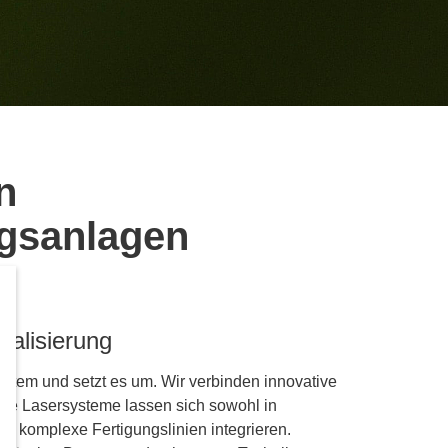
n
ngsanlagen
ealisierung
ystem und setzt es um. Wir verbinden innovative
ere Lasersysteme lassen sich sowohl in
n komplexe Fertigungslinien integrieren.