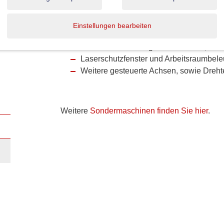
Kompetente Beratung von Anfang an und zuve
garantieren hohe Produktivität.
Einstellungen bearbeiten
Alu-Profil mit Schwenkarm für Monitor, 
Gehäuseausführung Laserklasse 1, nac
Laserschutzfenster und Arbeitsraumbel
Weitere gesteuerte Achsen, sowie Drehte
Weitere
Sondermaschinen finden Sie hier
.