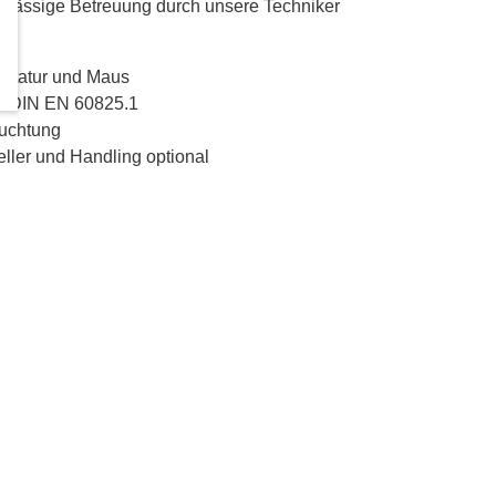
rlässige Betreuung durch unsere Techniker
Tastatur und Maus
h DIN EN 60825.1
euchtung
ller und Handling optional