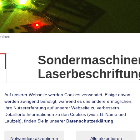
chinen
Sondermaschine
Laserbeschriftu
Auf unserer Webseite werden Cookies verwendet. Einige davon
werden zwingend benötigt, während es uns andere ermöglichen,
Projektierung - Entwicklung - R
Ihre Nutzererfahrung auf unserer Webseite zu verbessern.
Detaillierte Informationen zu den Cookies (wie z.B. Name und
Nill+Ritz plant mit Ihnen ihr Kennzeichnungss
Laufzeit), finden Sie in unserer
Datenschutzerklärung
.
Technologie mit einfacher Bedienbarkeit. Uns
automatische oder halbautomatische als auch i
Notwendige akzeptieren
Alle akzeptieren